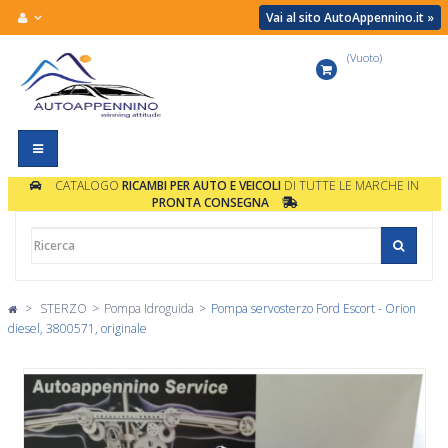
Vai al sito AutoAppennino.it »
(Vuoto)
Carrello
Navigazione
Toggle
CATALOGO
RICAMBI PER AUTO E VEICOLI
DI TUTTE LE MARCHE IN
PRONTA CONSEGNA
>
STERZO
>
Pompa Idroguida
>
Pompa servosterzo Ford Escort - Orion
diesel, 3800571, originale