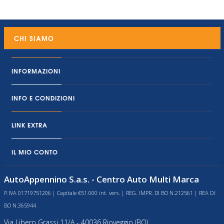
CHI SIAMO
INFORMAZIONI
INFO E CONDIZIONI
LINK EXTRA
IL MIO CONTO
AutoAppennino S.a.s. - Centro Auto Multi Marca
P.IVA 01719751206 | Capitale €51.000 int. vers. | REG. IMPR. DI BO N.212561 | REA DI
BO N.365944
Via Libero Grassi 11/A - 40036 Rioveggio (BO)