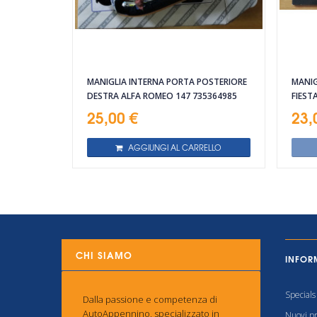
MANIGLIA INTERNA PORTA POSTERIORE
MANIG
DESTRA ALFA ROMEO 147 735364985
FIEST
25,00 €
23,
AGGIUNGI AL CARRELLO
CHI SIAMO
INFOR
Specials
Dalla passione e competenza di
AutoAppennino, specializzato in
Nuovi pr