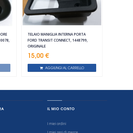
IORE
TELAIO MANIGLIA INTERNA PORTA
0078,
FORD TRANSIT CONNECT, 1448799,
ORIGINALE
15,00 €
AGGIUNGI AL CARRELLO
RA
IL MIO CONTO
I miei ordini
I miei resi di merce