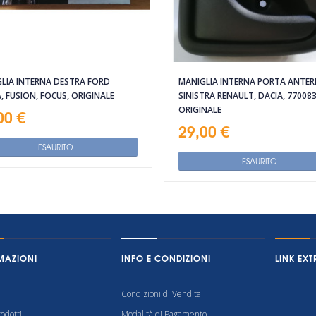
LIA INTERNA DESTRA FORD
MANIGLIA INTERNA PORTA ANTER
A, FUSION, FOCUS, ORIGINALE
SINISTRA RENAULT, DACIA, 770083
ORIGINALE
00 €
29,00 €
ESAURITO
ESAURITO
MAZIONI
INFO E CONDIZIONI
LINK EXT
Condizioni di Vendita
odotti
Modalità di Pagamento