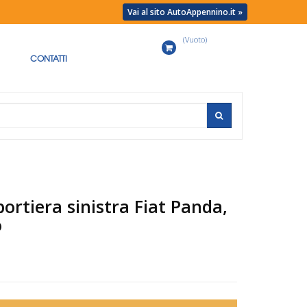
Vai al sito AutoAppennino.it »
(Vuoto)
Carrello
CONTATTI
ortiera sinistra Fiat Panda,
o