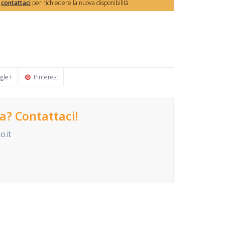
,
contattaci
per richiedere la nuova disponibilità
gle+
Pinterest
? Contattaci!
.it