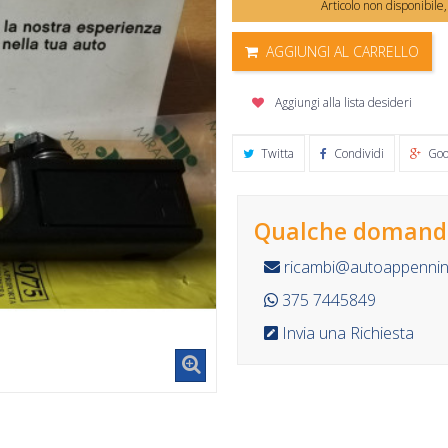
Articolo non disponibile
AGGIUNGI AL CARRELLO
Aggiungi alla lista desideri
Twitta
Condividi
Goo
Qualche domanda
ricambi@autoappennino
375 7445849
Invia una Richiesta