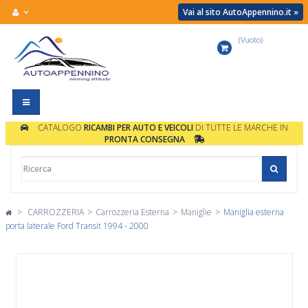
Vai al sito AutoAppennino.it »
(Vuoto)
Carrello
Navigazione
Toggle
CATALOGO
RICAMBI PER AUTO E VEICOLI
DI TUTTE LE MARCHE IN
PRONTA CONSEGNA
>
CARROZZERIA
>
Carrozzeria Esterna
>
Maniglie
>
Maniglia esterna
porta laterale Ford Transit 1994 - 2000