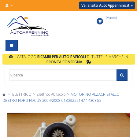
Vai al sito AutoAppennino.it »
(Vuoto)
Carrello
Navigazione
Toggle
CATALOGO
RICAMBI PER AUTO E VEICOLI
DI TUTTE LE MARCHE IN
PRONTA CONSEGNA
>
ELETTRICO
>
Elettrico Abitacolo
>
MOTORINO ALZACRISTALLO
DESTRO FORD FOCUS 2004/2008 01308222147 1430365