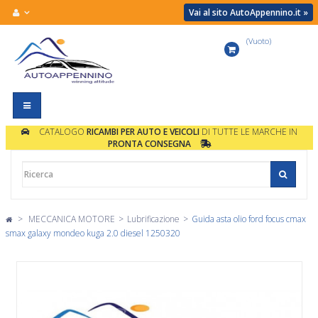
Vai al sito AutoAppennino.it »
(Vuoto)
Carrello
Navigazione
Toggle
CATALOGO
RICAMBI PER AUTO E VEICOLI
DI TUTTE LE MARCHE IN
PRONTA CONSEGNA
>
MECCANICA MOTORE
>
Lubrificazione
>
Guida asta olio ford focus cmax
smax galaxy mondeo kuga 2.0 diesel 1250320