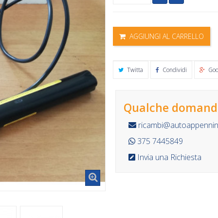
AGGIUNGI AL CARRELLO
Twitta
Condividi
Goo
Qualche domanda
ricambi@autoappennino
375 7445849
Invia una Richiesta