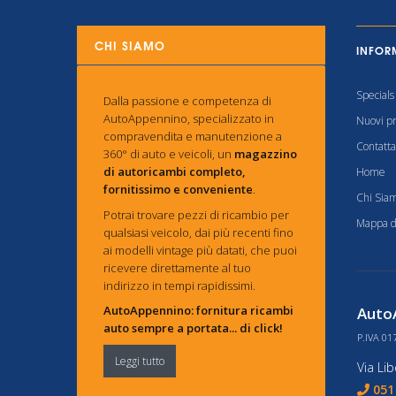
CHI SIAMO
INFOR
Specials
Dalla passione e competenza di
AutoAppennino, specializzato in
Nuovi pr
compravendita e manutenzione a
Contatta
360° di auto e veicoli, un
magazzino
di autoricambi completo,
Home
fornitissimo e conveniente
.
Chi Sia
Potrai trovare pezzi di ricambio per
Mappa de
qualsiasi veicolo, dai più recenti fino
ai modelli vintage più datati, che puoi
ricevere direttamente al tuo
indirizzo in tempi rapidissimi.
AutoAppennino: fornitura ricambi
AutoA
auto sempre a portata... di click!
P.IVA 01
Leggi tutto
Via Li
051