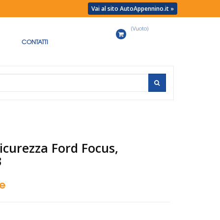
Vai al sito AutoAppennino.it »
(Vuoto)
Carrello
CONTATTI
sicurezza Ford Focus,
3
se