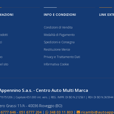
MAZIONI
INFO E CONDIZIONI
LINK EXT
Condizioni di Vendita
odotti
Modalità di Pagamento
ci
Spedizioni e Consegna
Restituzione Merce
mo
Privacy e Trattamento Dati
l sito
Informativa Cookie
ppennino S.a.s. - Centro Auto Multi Marca
719751206 | Capitale €51.000 int. vers. | REG. IMPR. DI BO N.212561 | REA DI BO N.365944
bero Grassi 11/A - 40036 Rioveggio (BO)
 6777 646
-
051 6777 204
|
348 03 11 803
|
ricambi@autoappe