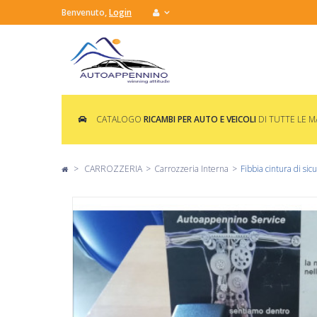
Benvenuto,
Login
CATALOGO
RICAMBI PER AUTO E VEICOLI
DI TUTTE LE 
>
CARROZZERIA
>
Carrozzeria Interna
>
Fibbia cintura di si