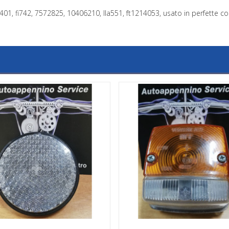
01, fi742, 7572825, 10406210, lla551, ft1214053, usato in perfette co