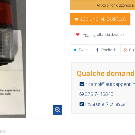
Articolo non disponibile
AGGIUNGI AL CARRELLO
Aggiungi alla lista desideri
Twitta
Condividi
Goo
Qualche domanda
ricambi@autoappennino
375 7445849
Invia una Richiesta
IONI