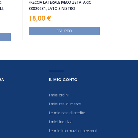
DI
FRECCIA LATERALE IVECO ZETA, ARIC
I,
33820631, LATO SINISTRO
18,00 €
ESAURITO
RA
IL MIO CONTO
I miei ordini
I miei resi di merce
Le mie note di credito
I miei indirizzi
Le mie informazioni personali