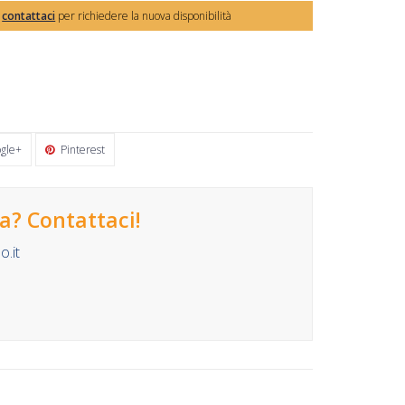
,
contattaci
per richiedere la nuova disponibilità
gle+
Pinterest
? Contattaci!
.it