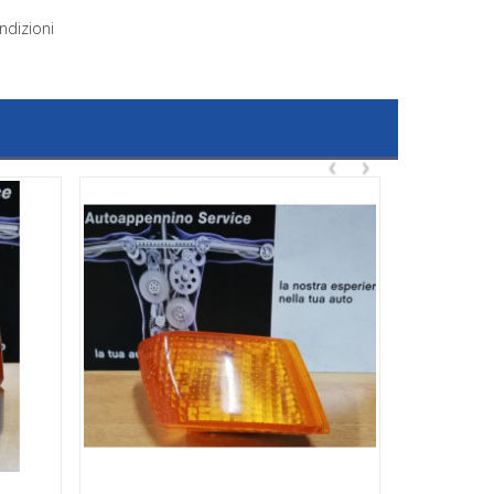
ndizioni
‹
›