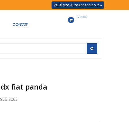
Vai al sito AutoAppennino.it »
(Vuoto)
Carrello
CONTATTI
 dx fiat panda
1986-2003