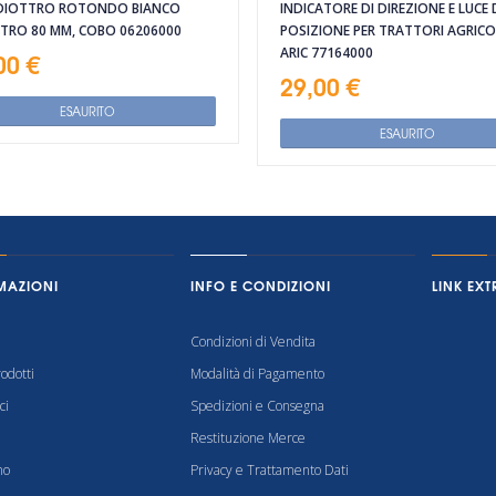
DIOTTRO ROTONDO BIANCO
INDICATORE DI DIREZIONE E LUCE 
TRO 80 MM, COBO 06206000
POSIZIONE PER TRATTORI AGRICOL
ARIC 77164000
00 €
29,00 €
ESAURITO
ESAURITO
MAZIONI
INFO E CONDIZIONI
LINK EXT
Condizioni di Vendita
odotti
Modalità di Pagamento
ci
Spedizioni e Consegna
Restituzione Merce
mo
Privacy e Trattamento Dati