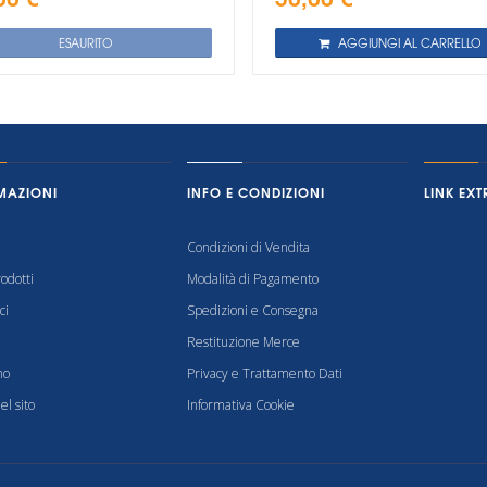
ESAURITO
AGGIUNGI AL CARRELLO
MAZIONI
INFO E CONDIZIONI
LINK EXT
Condizioni di Vendita
odotti
Modalità di Pagamento
ci
Spedizioni e Consegna
Restituzione Merce
mo
Privacy e Trattamento Dati
l sito
Informativa Cookie