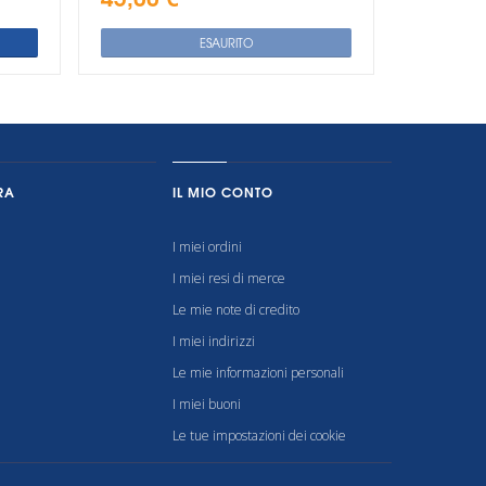
ESAURITO
RA
IL MIO CONTO
I miei ordini
I miei resi di merce
Le mie note di credito
I miei indirizzi
Le mie informazioni personali
I miei buoni
Le tue impostazioni dei cookie