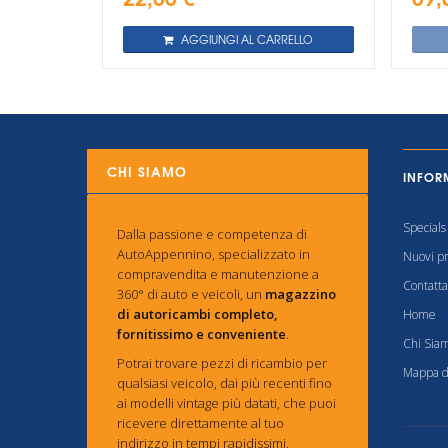
AGGIUNGI AL CARRELLO
CHI SIAMO
INFOR
Specials
Dalla passione e competenza di
AutoAppennino, specializzato in
Nuovi pr
compravendita e manutenzione a
Contatta
360° di auto e veicoli, un
magazzino
di autoricambi completo,
Home
fornitissimo e conveniente
.
Chi Sia
Potrai trovare pezzi di ricambio per
Mappa de
qualsiasi veicolo, dai più recenti fino
ai modelli vintage più datati, che puoi
ricevere direttamente al tuo
indirizzo in tempi rapidissimi.