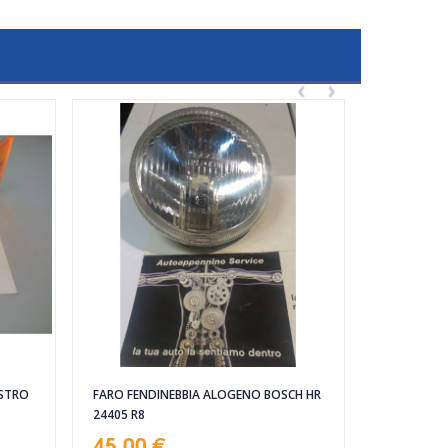
‹
›
ESTRO
FARO FENDINEBBIA ALOGENO BOSCH HR
24405 R8
45,00 €