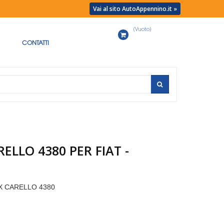
Vai al sito AutoAppennino.it »
(Vuoto)
Carrello
CONTATTI
ELLO 4380 PER FIAT -
X CARELLO 438
0