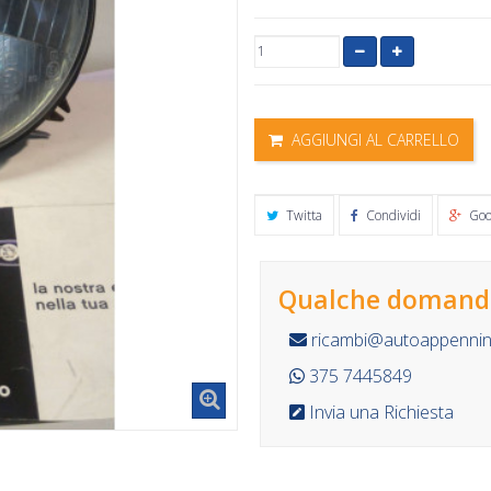
AGGIUNGI AL CARRELLO
Twitta
Condividi
Goo
Qualche domanda
ricambi@autoappennino
375 7445849
Invia una Richiesta