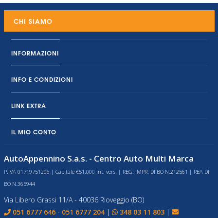
CHI SIAMO
INFORMAZIONI
INFO E CONDIZIONI
LINK EXTRA
IL MIO CONTO
AutoAppennino S.a.s. - Centro Auto Multi Marca
P.IVA 01719751206 | Capitale €51.000 int. vers. | REG. IMPR. DI BO N.212561 | REA DI
BO N.365944
Via Libero Grassi 11/A - 40036 Rioveggio (BO)
051 6777 646
-
051 6777 204
|
348 03 11 803
|