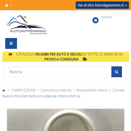
Vai al sito AutoAppennino.it »
(Vuoto)
Carrello
Navigazione
Toggle
CATALOGO
RICAMBI PER AUTO E VEICOLI
DI TUTTE LE MARCHE IN
PRONTA CONSEGNA
>
CARROZZERIA
>
Carrozzeria Interna
>
Rivestimenti interni
>
Cornice
bianco china bocchetta aria laterale interna ford ka