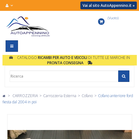
Vai al sito AutoAppennino.it »
(Vuoto)
Carrello
Navigazione
Toggle
CATALOGO
RICAMBI PER AUTO E VEICOLI
DI TUTTE LE MARCHE IN
PRONTA CONSEGNA
>
CARROZZERIA
>
Carrozzeria Esterna
>
Cofano
>
Cofano anteriore ford
fiesta dal 2004 in poi