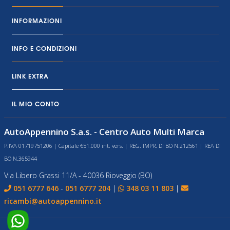
INFORMAZIONI
INFO E CONDIZIONI
LINK EXTRA
IL MIO CONTO
AutoAppennino S.a.s. - Centro Auto Multi Marca
P.IVA 01719751206 | Capitale €51.000 int. vers. | REG. IMPR. DI BO N.212561 | REA DI
BO N.365944
Via Libero Grassi 11/A - 40036 Rioveggio (BO)
051 6777 646
-
051 6777 204
|
348 03 11 803
|
ricambi@autoappennino.it