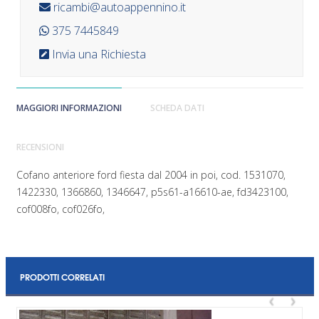
ricambi@autoappennino.it
375 7445849
Invia una Richiesta
MAGGIORI INFORMAZIONI
SCHEDA DATI
RECENSIONI
Cofano anteriore ford fiesta dal 2004 in poi, cod. 1531070,
1422330, 1366860, 1346647, p5s61-a16610-ae, fd3423100,
cof008fo, cof026fo,
PRODOTTI CORRELATI
‹
›