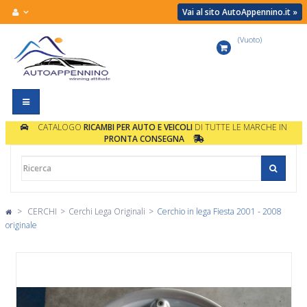
Vai al sito AutoAppennino.it »
(Vuoto)
Carrello
Navigazione
Toggle
CATALOGO
RICAMBI PER AUTO E VEICOLI
DI TUTTE LE MARCHE IN
PRONTA CONSEGNA
>
CERCHI
>
Cerchi Lega Originali
>
Cerchio in lega Fiesta 2001 - 2008
originale