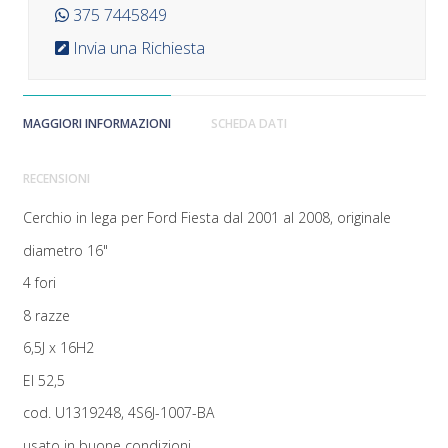
375 7445849
Invia una Richiesta
MAGGIORI INFORMAZIONI
SCHEDA DATI
RECENSIONI
Cerchio in lega per Ford Fiesta dal 2001 al 2008, originale
diametro 16"
4 fori
8 razze
6,5J x 16H2
EI 52,5
cod. U1319248, 4S6J-1007-BA
usato in buone condizioni