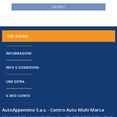
ESAURITO
CHI SIAMO
INFORMAZIONI
INFO E CONDIZIONI
LINK EXTRA
IL MIO CONTO
AutoAppennino S.a.s. - Centro Auto Multi Marca
P.IVA 01719751206 | Capitale €51.000 int. vers. | REG. IMPR. DI BO N.212561 | REA DI