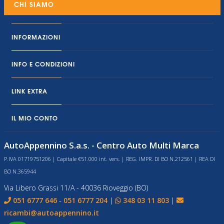
CHI SIAMO
INFORMAZIONI
INFO E CONDIZIONI
LINK EXTRA
IL MIO CONTO
AutoAppennino S.a.s. - Centro Auto Multi Marca
P.IVA 01719751206 | Capitale €51.000 int. vers. | REG. IMPR. DI BO N.212561 | REA DI
BO N.365944
Via Libero Grassi 11/A - 40036 Rioveggio (BO)
051 6777 646
-
051 6777 204
|
348 03 11 803
|
ricambi@autoappennino.it