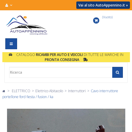
Vai al sito AutoAppennino.it »
(Vuoto)
Carrello
Navigazione
Toggle
CATALOGO
RICAMBI PER AUTO E VEICOLI
DI TUTTE LE MARCHE IN
PRONTA CONSEGNA
>
ELETTRICO
>
Elettrico Abitacolo
>
Interruttori
>
Cavo interruttore
portellone ford fiesta / fusion / ka