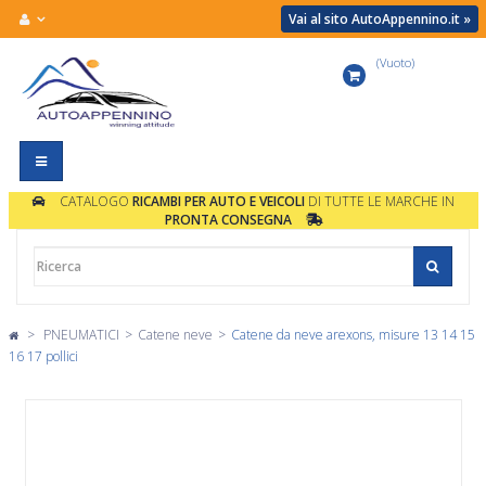
Vai al sito AutoAppennino.it »
(Vuoto)
Carrello
Navigazione
Toggle
CATALOGO
RICAMBI PER AUTO E VEICOLI
DI TUTTE LE MARCHE IN
PRONTA CONSEGNA
>
PNEUMATICI
>
Catene neve
>
Catene da neve arexons, misure 13 14 15
16 17 pollici