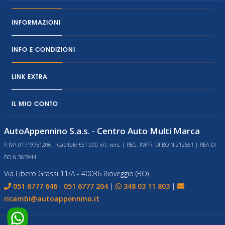
INFORMAZIONI
INFO E CONDIZIONI
LINK EXTRA
IL MIO CONTO
AutoAppennino S.a.s. - Centro Auto Multi Marca
P.IVA 01719751206 | Capitale €51.000 int. vers. | REG. IMPR. DI BO N.212561 | REA DI
BO N.365944
Via Libero Grassi 11/A - 40036 Rioveggio (BO)
051 6777 646
-
051 6777 204
|
348 03 11 803
|
ricambi@autoappennino.it