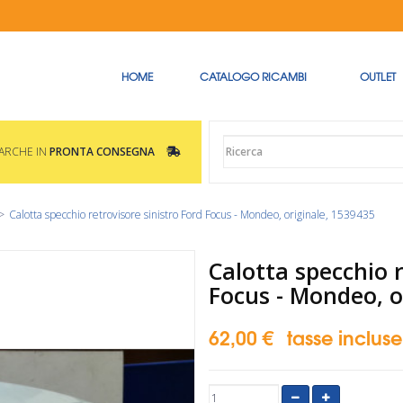
HOME
CATALOGO RICAMBI
OUTLET
MARCHE IN
PRONTA CONSEGNA
>
Calotta specchio retrovisore sinistro Ford Focus - Mondeo, originale, 1539435
Calotta specchio r
Focus - Mondeo, o
62,00 €
tasse incluse