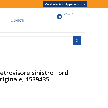
Vai al sito AutoAppennino.it »
(Vuoto)
Carrello
CONTATTI
etrovisore sinistro Ford
riginale, 1539435