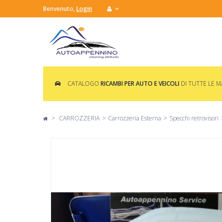
Benvenuto,
Login
CATALOGO
RICAMBI PER AUTO E VEICOLI
DI TUTTE LE 
>
CARROZZERIA
>
Carrozzeria Esterna
>
Specchi retrovisori