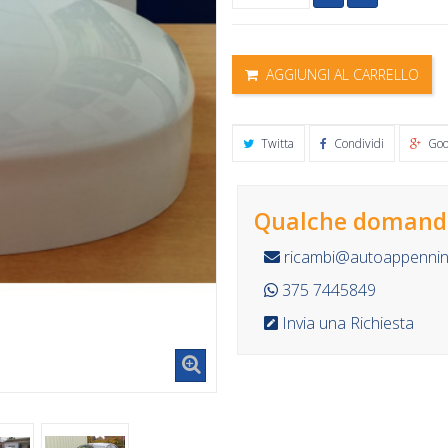
AGGIUNGI AL CARRELLO
Twitta
Condividi
Goo
Qualche domanda
ricambi@autoappennino
375 7445849
Invia una Richiesta