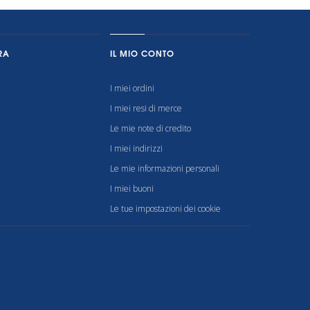
RA
IL MIO CONTO
I miei ordini
I miei resi di merce
Le mie note di credito
I miei indirizzi
Le mie informazioni personali
I miei buoni
Le tue impostazioni dei cookie