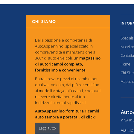
CHI SIAMO
INFOR
Specials
Dalla passione e competenza di
AutoAppennino, specializzato in
Nuovi pr
compravendita e manutenzione a
Contatta
360° di auto e veicoli, un
magazzino
di autoricambi completo,
Home
fornitissimo e conveniente
.
Chi Sia
Potrai trovare pezzi di ricambio per
Mappa de
qualsiasi veicolo, dai più recenti fino
ai modelli vintage più datati, che puoi
ricevere direttamente al tuo
indirizzo in tempi rapidissimi.
AutoAppennino: fornitura ricambi
AutoA
auto sempre a portata... di click!
P.IVA 01
Leggi tutto
Via Li