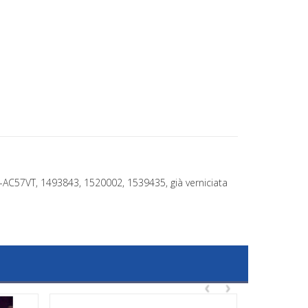
7-AC57VT, 1493843, 1520002, 1539435, già verniciata
‹
›