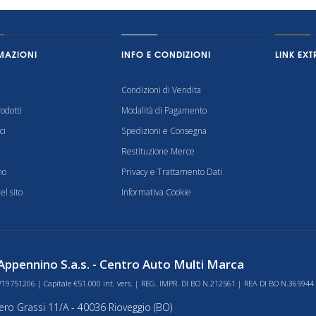
MAZIONI
INFO E CONDIZIONI
LINK EXT
Condizioni di Vendita
odotti
Modalità di Pagamento
ci
Spedizioni e Consegna
Restituzione Merce
mo
Privacy e Trattamento Dati
l sito
Informativa Cookie
ppennino S.a.s. - Centro Auto Multi Marca
719751206 | Capitale €51.000 int. vers. | REG. IMPR. DI BO N.212561 | REA DI BO N.365944
bero Grassi 11/A - 40036 Rioveggio (BO)