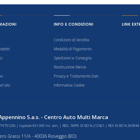
MAZIONI
INFO E CONDIZIONI
LINK EXT
Condizioni di Vendita
odotti
Modalità di Pagamento
ci
Spedizioni e Consegna
Restituzione Merce
mo
Privacy e Trattamento Dati
l sito
Informativa Cookie
ppennino S.a.s. - Centro Auto Multi Marca
719751206 | Capitale €51.000 int. vers. | REG. IMPR. DI BO N.212561 | REA DI BO N.365944
bero Grassi 11/A - 40036 Rioveggio (BO)