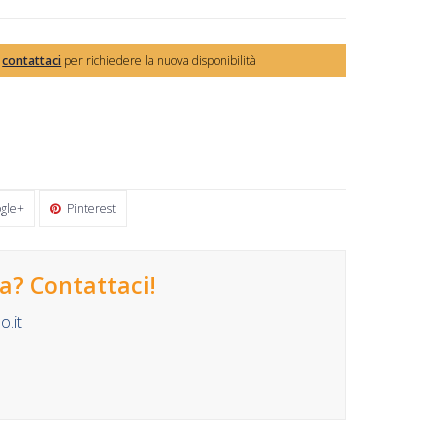
,
contattaci
per richiedere la nuova disponibilità
gle+
Pinterest
? Contattaci!
.it