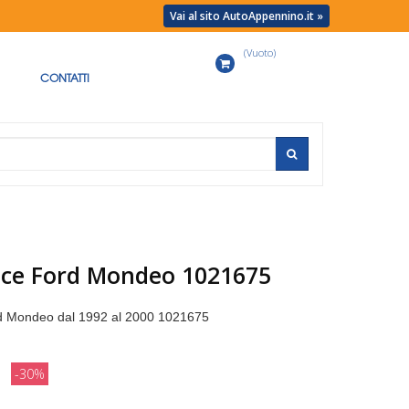
Vai al sito AutoAppennino.it »
(Vuoto)
Carrello
CONTATTI
rice Ford Mondeo 1021675
ord Mondeo dal 1992 al 2000 1021675
-30%