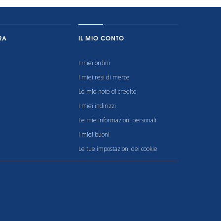
RA
IL MIO CONTO
I miei ordini
I miei resi di merce
Le mie note di credito
I miei indirizzi
Le mie informazioni personali
I miei buoni
Le tue impostazioni dei cookie