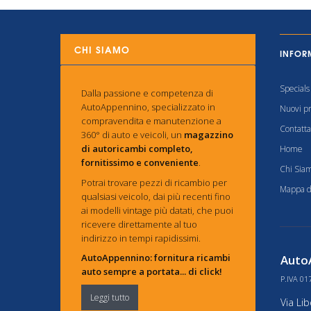
CHI SIAMO
INFOR
Specials
Dalla passione e competenza di
AutoAppennino, specializzato in
Nuovi pr
compravendita e manutenzione a
Contatta
360° di auto e veicoli, un
magazzino
di autoricambi completo,
Home
fornitissimo e conveniente
.
Chi Sia
Potrai trovare pezzi di ricambio per
Mappa de
qualsiasi veicolo, dai più recenti fino
ai modelli vintage più datati, che puoi
ricevere direttamente al tuo
indirizzo in tempi rapidissimi.
AutoAppennino: fornitura ricambi
AutoA
auto sempre a portata... di click!
P.IVA 01
Leggi tutto
Via Li