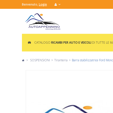
Benvenuto,
Login
CATALOGO
RICAMBI PER AUTO E VEICOLI
DI TUTTE LE 
>
SOSPENSIONI
>
Tiranteria
>
Barra stabilizzatrice Ford Mo