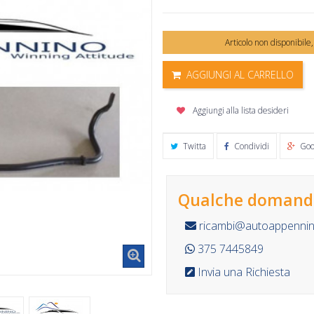
Articolo non disponibile
AGGIUNGI AL CARRELLO
Aggiungi alla lista desideri
Twitta
Condividi
Goo
Qualche domanda
ricambi@autoappennino
375 7445849
Invia una Richiesta