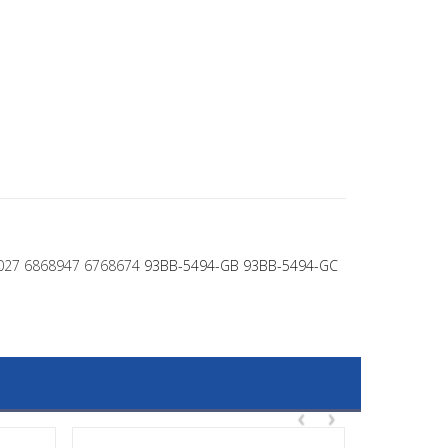
60027 6868947 6768674
93BB-5494-GB
93BB-5494-GC
‹
›