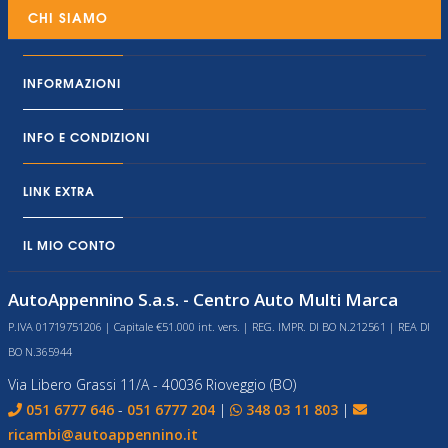
CHI SIAMO
INFORMAZIONI
INFO E CONDIZIONI
LINK EXTRA
IL MIO CONTO
AutoAppennino S.a.s. - Centro Auto Multi Marca
P.IVA 01719751206 | Capitale €51.000 int. vers. | REG. IMPR. DI BO N.212561 | REA DI
BO N.365944
Via Libero Grassi 11/A - 40036 Rioveggio (BO)
051 6777 646
-
051 6777 204
|
348 03 11 803
|
ricambi@autoappennino.it