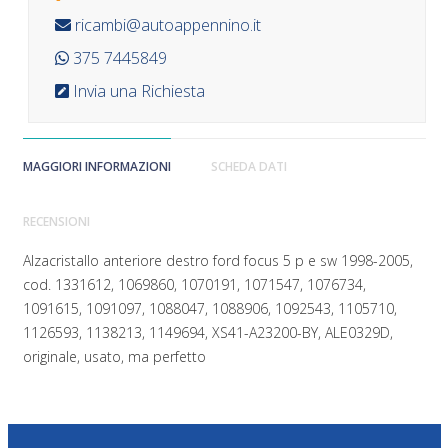
ricambi@autoappennino.it
375 7445849
Invia una Richiesta
MAGGIORI INFORMAZIONI
SCHEDA DATI
RECENSIONI
Alzacristallo anteriore destro ford focus 5 p e sw 1998-2005,
cod. 1331612, 1069860, 1070191, 1071547, 1076734,
1091615, 1091097, 1088047, 1088906, 1092543, 1105710,
1126593, 1138213, 1149694, XS41-A23200-BY, ALE0329D,
originale, usato, ma perfetto