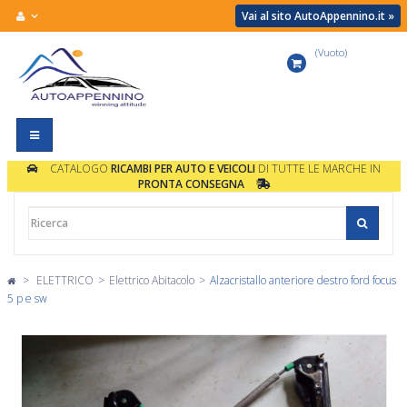
Vai al sito AutoAppennino.it »
(Vuoto)
Carrello
Navigazione
Toggle
CATALOGO
RICAMBI PER AUTO E VEICOLI
DI TUTTE LE MARCHE IN
PRONTA CONSEGNA
>
ELETTRICO
>
Elettrico Abitacolo
>
Alzacristallo anteriore destro ford focus
5 p e sw