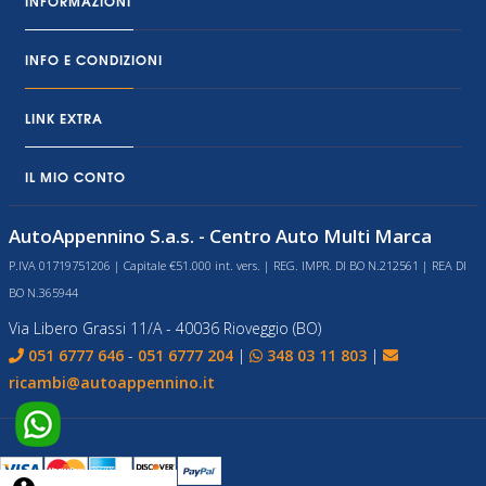
INFORMAZIONI
INFO E CONDIZIONI
LINK EXTRA
IL MIO CONTO
AutoAppennino S.a.s. - Centro Auto Multi Marca
P.IVA 01719751206 | Capitale €51.000 int. vers. | REG. IMPR. DI BO N.212561 | REA DI
BO N.365944
Via Libero Grassi 11/A - 40036 Rioveggio (BO)
051 6777 646
-
051 6777 204
|
348 03 11 803
|
ricambi@autoappennino.it