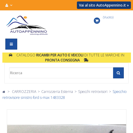
Vai al sito AutoAppennino.it »
(Vuoto)
Carrello
Navigazione
Toggle
CATALOGO
RICAMBI PER AUTO E VEICOLI
DI TUTTE LE MARCHE IN
PRONTA CONSEGNA
>
CARROZZERIA
>
Carrozzeria Esterna
>
Specchi retrovisori
>
Specchio
retrovisore sinistro ford s-max 1483328