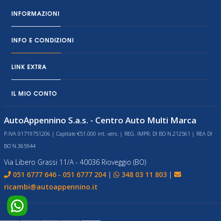
INFORMAZIONI
INFO E CONDIZIONI
LINK EXTRA
IL MIO CONTO
AutoAppennino S.a.s. - Centro Auto Multi Marca
P.IVA 01719751206 | Capitale €51.000 int. vers. | REG. IMPR. DI BO N.212561 | REA DI
BO N.365944
Via Libero Grassi 11/A - 40036 Rioveggio (BO)
051 6777 646
-
051 6777 204
|
348 03 11 803
|
ricambi@autoappennino.it