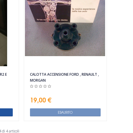
R2 E
CALOTTA ACCENSIONE FORD , RENAULT ,
MORGAN
19,00 €
ESAURITO
 di 4 articoli