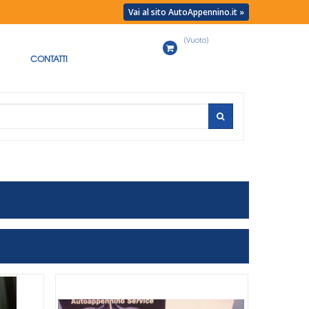
Vai al sito AutoAppennino.it »
(Vuoto)
Carrello
CONTATTI