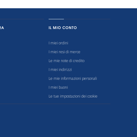
RA
IL MIO CONTO
I miei ordini
I miei resi di merce
Le mie note di credito
I miei indirizzi
Le mie informazioni personali
I miei buoni
Le tue impostazioni dei cookie