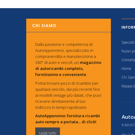
CHI SIAMO
INFOR
Specials
Dalla passione e competenza di
AutoAppennino, specializzato in
Nuovi pr
compravendita e manutenzione a
Contatta
360° di auto e veicoli, un
magazzino
di autoricambi completo,
Home
fornitissimo e conveniente
.
Chi Sia
Potrai trovare pezzi di ricambio per
Mappa de
qualsiasi veicolo, dai più recenti fino
ai modelli vintage più datati, che puoi
ricevere direttamente al tuo
indirizzo in tempi rapidissimi.
AutoAppennino: fornitura ricambi
AutoA
auto sempre a portata... di click!
P.IVA 01
Leggi tutto