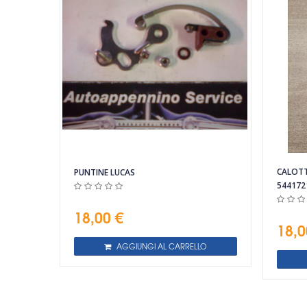
Vista rapida
CALOTT
PUNTINE LUCAS
544172
18,00 €
18,0
AGGIUNGI AL CARRELLO