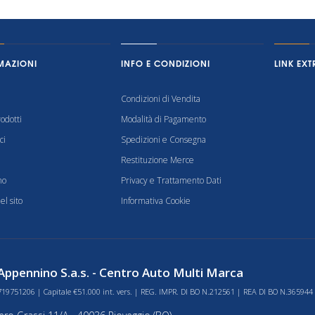
MAZIONI
INFO E CONDIZIONI
LINK EXT
Condizioni di Vendita
odotti
Modalità di Pagamento
ci
Spedizioni e Consegna
Restituzione Merce
mo
Privacy e Trattamento Dati
l sito
Informativa Cookie
ppennino S.a.s. - Centro Auto Multi Marca
719751206 | Capitale €51.000 int. vers. | REG. IMPR. DI BO N.212561 | REA DI BO N.365944