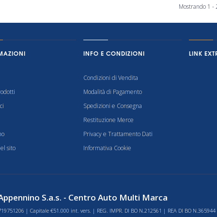
Mostrando 1 - 2
MAZIONI
INFO E CONDIZIONI
LINK EXT
Condizioni di Vendita
odotti
Modalità di Pagamento
ci
Spedizioni e Consegna
Restituzione Merce
mo
Privacy e Trattamento Dati
l sito
Informativa Cookie
ppennino S.a.s. - Centro Auto Multi Marca
719751206 | Capitale €51.000 int. vers. | REG. IMPR. DI BO N.212561 | REA DI BO N.365944