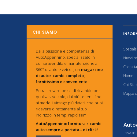
CHI SIAMO
INFOR
Specials
Dalla passione e competenza di
AutoAppennino, specializzato in
Nuovi pr
compravendita e manutenzione a
Contatta
360° di auto e veicoli, un
magazzino
di autoricambi completo,
Home
fornitissimo e conveniente
.
Chi Sia
Potrai trovare pezzi di ricambio per
Mappa de
qualsiasi veicolo, dai più recenti fino
ai modelli vintage più datati, che puoi
ricevere direttamente al tuo
indirizzo in tempi rapidissimi.
AutoAppennino: fornitura ricambi
AutoA
auto sempre a portata... di click!
P.IVA 01