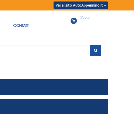
Vai al sito AutoAppennino.it »
(Vuoto)
Carrello
CONTATTI