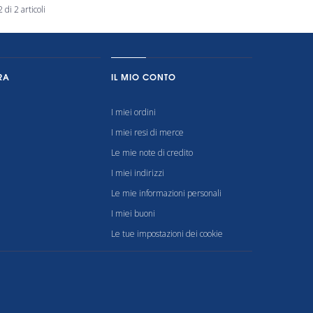
 di 2 articoli
RA
IL MIO CONTO
I miei ordini
I miei resi di merce
Le mie note di credito
I miei indirizzi
Le mie informazioni personali
I miei buoni
Le tue impostazioni dei cookie