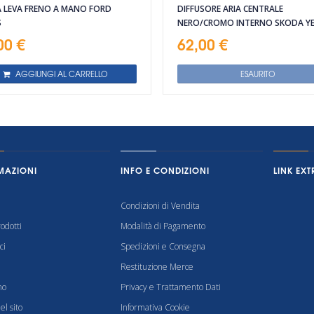
A LEVA FRENO A MANO FORD
DIFFUSORE ARIA CENTRALE
S
NERO/CROMO INTERNO SKODA YE
00 €
62,00 €
AGGIUNGI AL CARRELLO
ESAURITO
MAZIONI
INFO E CONDIZIONI
LINK EXT
Condizioni di Vendita
odotti
Modalità di Pagamento
ci
Spedizioni e Consegna
Restituzione Merce
mo
Privacy e Trattamento Dati
l sito
Informativa Cookie