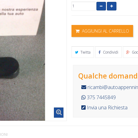
AGGIUNGI AL CARRELLO
Twitta
Condividi
Goo
Qualche domanda
ricambi@autoappennino
375 7445849
Invia una Richiesta
IONI