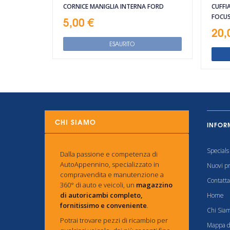
CORNICE MANIGLIA INTERNA FORD
CUFFI
FOCU
5,00 €
20,
ESAURITO
CHI SIAMO
INFOR
Specials
Dalla passione e competenza di
AutoAppennino, specializzato in
Nuovi pr
compravendita e manutenzione a
Contatta
360° di auto e veicoli, un
magazzino
di autoricambi completo,
Home
fornitissimo e conveniente
.
Chi Sia
Potrai trovare pezzi di ricambio per
Mappa de