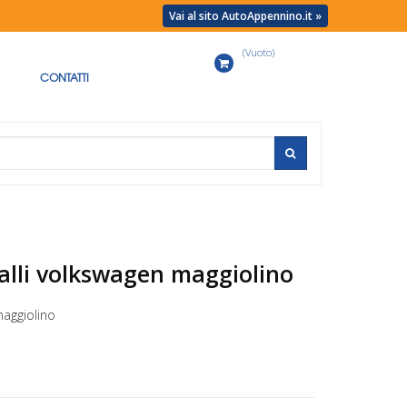
Vai al sito AutoAppennino.it »
(Vuoto)
Carrello
CONTATTI
talli volkswagen maggiolino
maggiolino