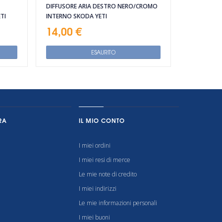
DIFFUSORE ARIA DESTRO NERO/CROMO
TI
INTERNO SKODA YETI
14,00 €
ESAURITO
RA
IL MIO CONTO
I miei ordini
I miei resi di merce
Le mie note di credito
I miei indirizzi
Le mie informazioni personali
I miei buoni