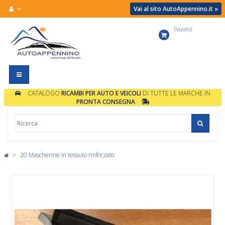
Vai al sito AutoAppennino.it »
(Vuoto)
Carrello
Navigazione
Toggle
CATALOGO
RICAMBI PER AUTO E VEICOLI
DI TUTTE LE MARCHE IN
PRONTA CONSEGNA
>
20 Mascherine in tessuto rinforzato